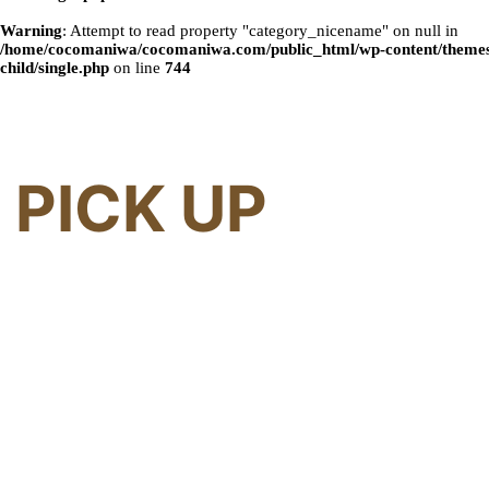
Warning
: Attempt to read property "category_nicename" on null in
/home/cocomaniwa/cocomaniwa.com/public_html/wp-content/themes
child/single.php
on line
744
PICK UP