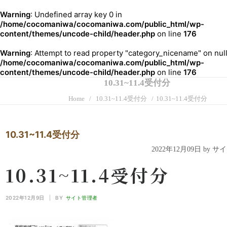
Warning
: Undefined array key 0 in
/home/cocomaniwa/cocomaniwa.com/public_html/wp-
content/themes/uncode-child/header.php
on line
176
Warning
: Attempt to read property "category_nicename" on null
/home/cocomaniwa/cocomaniwa.com/public_html/wp-
content/themes/uncode-child/header.php
on line
176
10.31~11.4受付分
Home
10.31~11.4受付分
10.31~11.4受付分
10.31~11.4受付分
2022年12月09日 by 
10.31~11.4受付分
2022年12月9日
|
BY
サイト管理者