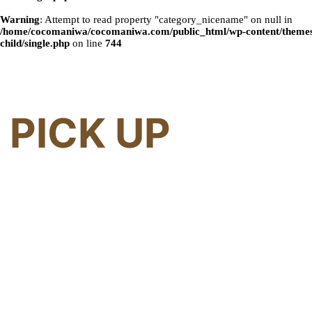
Warning
: Attempt to read property "category_nicename" on null in
/home/cocomaniwa/cocomaniwa.com/public_html/wp-content/themes
child/single.php
on line
744
PICK UP