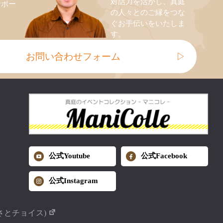
対話力を活かし、真庭
サポー
の人々とのご縁をつな
ぐお手伝いをいたしま
す。
お問い合わせフォーム
▷
公式Youtube
公式Facebook
公式Instagram
さとチョイス)