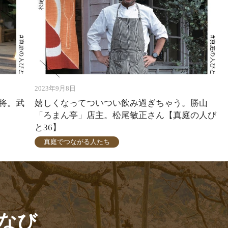
2023年9月8日
将。武
嬉しくなってついつい飲み過ぎちゃう。勝山
「ろまん亭」店主。松尾敏正さん【真庭の人び
と36】
真庭でつながる人たち
なび