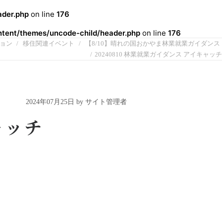
der.php
on line
176
ent/themes/uncode-child/header.php
on line
176
ョン
移住関連イベント
【8/10】晴れの国おかやま林業就業ガイダンス
20240810 林業就業ガイダンス アイキャッチ
2024年07月25日 by サイト管理者
ャッチ