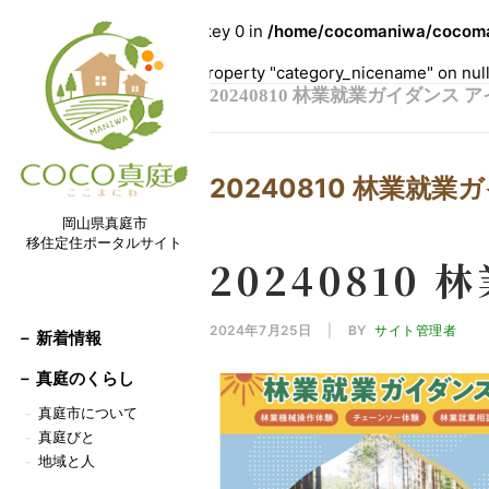
Warning
: Undefined array key 0 in
/home/cocomaniwa/cocoman
Warning
: Attempt to read property "category_nicename" on nul
20240810 林業就業ガイダンス
20240810 林業就業
岡山県真庭市
移住定住ポータルサイト
20240810
2024年7月25日
|
BY
サイト管理者
－ 新着情報
－
真庭のくらし
真庭市について
－
真庭びと
－
地域と人
－