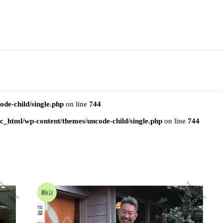
e-child/single.php
on line
744
html/wp-content/themes/uncode-child/single.php
on line
744