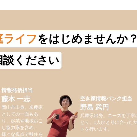
庭ライフ
をはじめませんか
相談ください
情報発信担当
空き家情報バンク担当
藤本 一志
野島 武円
岡山市出身。米農家
としての一面もあ
兵庫県出身。ニーズを丁寧
り、起業や地域おこ
とり、1人ひとりに合った
し協力隊を含め、
トを行います。
様々な視点で移住を