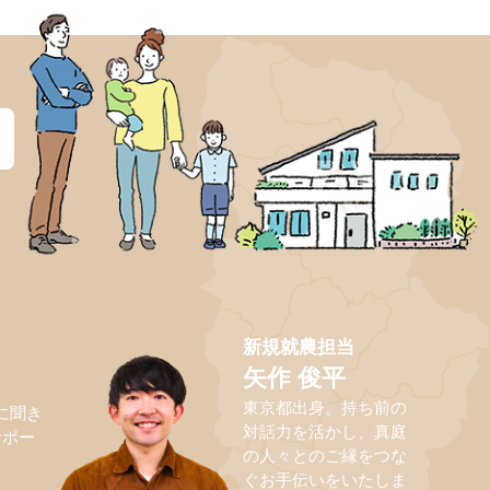
？
新規就農担当
矢作 俊平
東京都出身。持ち前の
に聞き
対話力を活かし、真庭
サポー
の人々とのご縁をつな
ぐお手伝いをいたしま