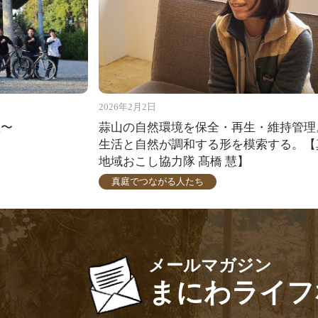
2026年2月2日
区〜
蒜山の自然環境を保全・再生・維持管理
生活と自然が調和する形を模索する。【
地域おこし協力隊 髙橋 慧】
真庭でつながる人たち
メールマガジン
まにわライフ