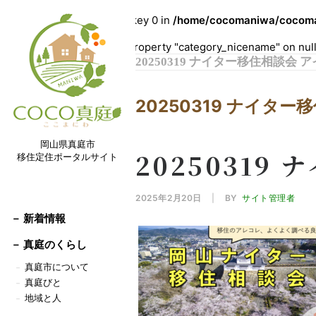
Warning
: Undefined array key 0 in
/home/cocomaniwa/cocoman
Warning
: Attempt to read property "category_nicename" on nul
20250319 ナイター移住相談会 
20250319 ナイタ
岡山県真庭市
20250319
移住定住ポータルサイト
2025年2月20日
|
BY
サイト管理者
－ 新着情報
－
真庭のくらし
真庭市について
－
真庭びと
－
地域と人
－