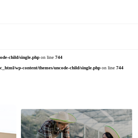
e-child/single.php
on line
744
html/wp-content/themes/uncode-child/single.php
on line
744