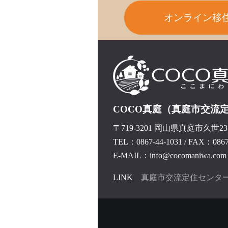
オンライン移
COCO真庭（真庭市交流
〒719-3201 岡山県真庭市久世237
TEL：0867-44-1031
/
FAX：0867-
E-MAIL：info@cocomaniwa.com
LINK
真庭市交流定住センタ