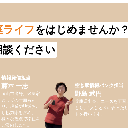
庭ライフ
をはじめませんか
相談ください
情報発信担当
空き家情報バンク担当
藤本 一志
野島 武円
岡山市出身。米農家
としての一面もあ
兵庫県出身。ニーズを丁寧
り、起業や地域おこ
とり、1人ひとりに合った
し協力隊を含め、
トを行います。
様々な視点で移住を
ご案内します。