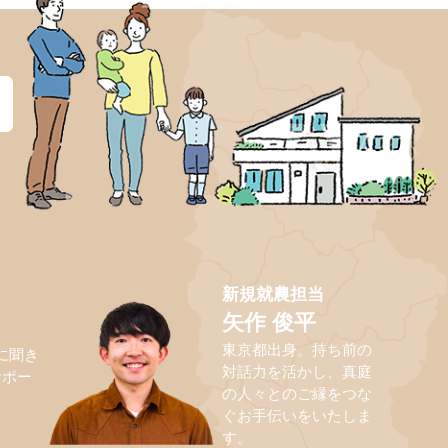
？
新規就農担当
矢作 俊平
東京都出身。持ち前の
に聞き
対話力を活かし、真庭
サポー
の人々とのご縁をつな
ぐお手伝いをいたしま
す。