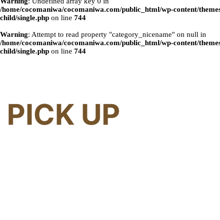
Warning
: Undefined array key 0 in
/home/cocomaniwa/cocomaniwa.com/public_html/wp-content/themes
child/single.php
on line
744
Warning
: Attempt to read property "category_nicename" on null in
/home/cocomaniwa/cocomaniwa.com/public_html/wp-content/themes
child/single.php
on line
744
PICK UP