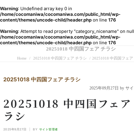
Warning
: Undefined array key 0 in
/home/cocomaniwa/cocomaniwa.com/public_html/wp-
content/themes/uncode-child/header.php
on line
176
Warning
: Attempt to read property "category_nicename" on null
/home/cocomaniwa/cocomaniwa.com/public_html/wp-
content/themes/uncode-child/header.php
on line
176
20251018 中四国フェア チラシ
Home
20251018 中四国フェア チラシ
20251018 中四国フェ
20251018 中四国フェア チラシ
2025年09月27日 by 
20251018 中四国フェア
ラシ
2025年9月27日
|
BY
サイト管理者