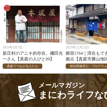
2023年3月3日
2025年12月22日
新庄村のアニキ的存在。磯田光
郷宿1764｜滞在も
一さん【真庭の人びと09】
拠点【真庭市勝山地
真庭でつながる人たち
移住関連窓口・プログラ
メールマガジン
まにわライフな