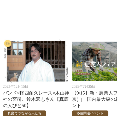
2023年12月15日
2025年7月25日
バンド×軽四耐久レース×木山神
【9/15】新・農業人
社の宮司。鈴木宏志さん【真庭
京）| 国内最大級の
の人びと50】
ント
真庭でつながる人たち
移住関連イベント