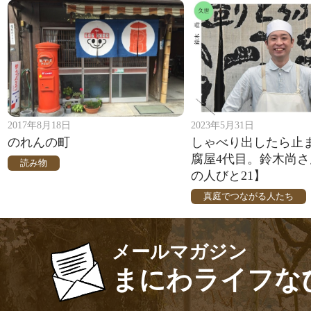
2017年8月18日
2023年5月31日
のれんの町
しゃべり出したら止
腐屋4代目。鈴木尚
読み物
の人びと21】
真庭でつながる人たち
メールマガジン
まにわライフな