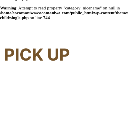
Warning
: Attempt to read property "category_nicename" on null in
/home/cocomaniwa/cocomaniwa.com/public_html/wp-content/themes
child/single.php
on line
744
PICK UP