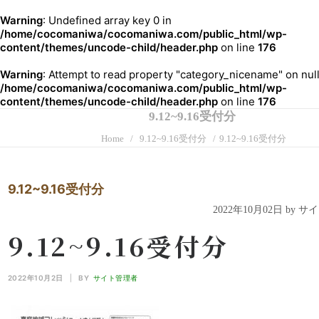
Warning
: Undefined array key 0 in
/home/cocomaniwa/cocomaniwa.com/public_html/wp-
content/themes/uncode-child/header.php
on line
176
Warning
: Attempt to read property "category_nicename" on null
/home/cocomaniwa/cocomaniwa.com/public_html/wp-
content/themes/uncode-child/header.php
on line
176
9.12~9.16受付分
Home
9.12~9.16受付分
9.12~9.16受付分
9.12~9.16受付分
2022年10月02日 by 
9.12~9.16受付分
2022年10月2日
|
BY
サイト管理者