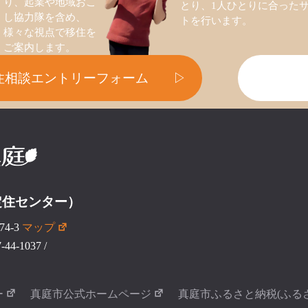
り、起業や地域おこ
とり、1人ひとりに合った
し協力隊を含め、
トを行います。
様々な視点で移住を
ご案内します。
住相談エントリーフォーム
▷
定住センター）
4-3
マップ
44-1037
/
ー
真庭市公式ホームページ
真庭市ふるさと納税(ふる