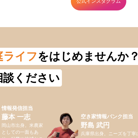
公式インスタグラム
庭ライフ
をはじめませんか
相談ください
情報発信担当
空き家情報バンク担当
藤本 一志
野島 武円
岡山市出身。米農家
としての一面もあ
兵庫県出身。ニーズを丁寧