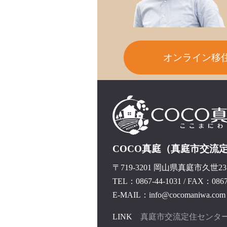
オンライン移
COCO真庭（真庭市交流
〒719-3201 岡山県真庭市久世237
TEL：0867-44-1031
/
FAX：0867-
E-MAIL：info@cocomaniwa.com
LINK
真庭市交流定住センタ