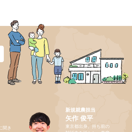
？
新規就農担当
矢作 俊平
東京都出身。持ち前の
に聞き