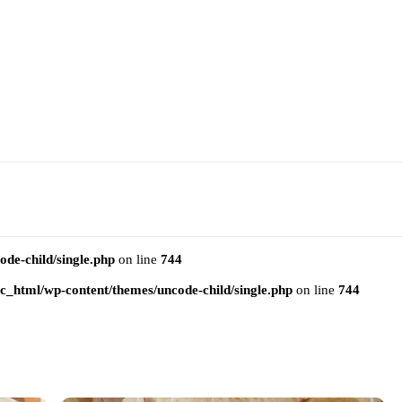
e-child/single.php
on line
744
html/wp-content/themes/uncode-child/single.php
on line
744