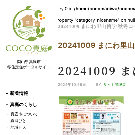
Warning
: Undefined array key 0 in
/home/cocomaniwa/cocoman
Warning
: Attempt to read property "category_nicename" on nul
20241009 まにわ里山留学 秋冬
20241009 まにわ里
岡山県真庭市
20241009
移住定住ポータルサイト
2024年10月9日
|
BY
サイト管理者
－ 新着情報
－
真庭のくらし
真庭市について
－
真庭びと
－
地域と人
－