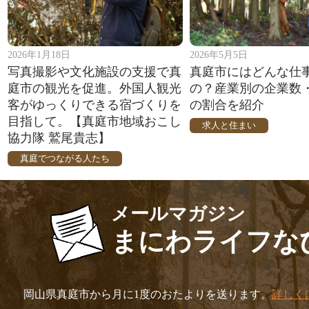
2026年1月18日
2026年5月5日
写真撮影や文化施設の支援で真
真庭市にはどんな仕
庭市の観光を促進。外国人観光
の？産業別の企業数
客がゆっくりできる宿づくりを
の割合を紹介
目指して。【真庭市地域おこし
求人と住まい
協力隊 鷲尾貴志】
真庭でつながる人たち
メールマガジン
まにわライフな
岡山県真庭市から月に1度のおたよりを送ります。
詳しく