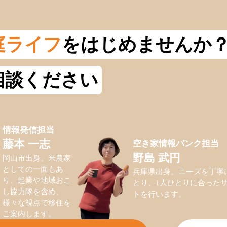
庭ライフ
をはじめませんか
相談ください
情報発信担当
空き家情報バンク担当
藤本 一志
野島 武円
岡山市出身。米農家
としての一面もあ
兵庫県出身。ニーズを丁寧
り、起業や地域おこ
とり、1人ひとりに合った
し協力隊を含め、
トを行います。
様々な視点で移住を
ご案内します。