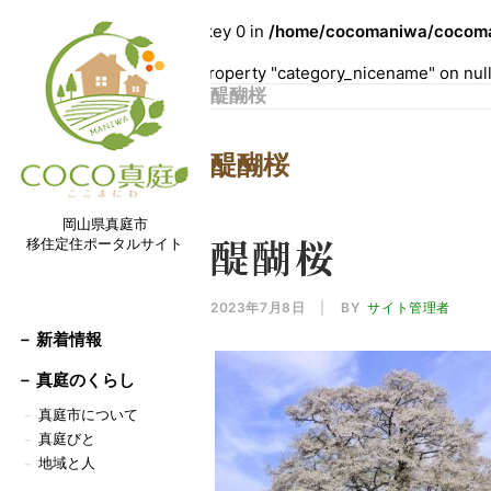
Warning
: Undefined array key 0 in
/home/cocomaniwa/cocoman
Warning
: Attempt to read property "category_nicename" on nul
醍醐桜
醍醐桜
岡山県真庭市
醍醐桜
移住定住ポータルサイト
2023年7月8日
|
BY
サイト管理者
－ 新着情報
－
真庭のくらし
真庭市について
－
真庭びと
－
地域と人
－