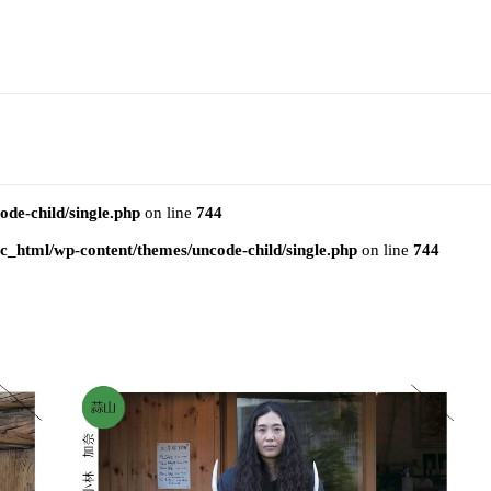
e-child/single.php
on line
744
html/wp-content/themes/uncode-child/single.php
on line
744