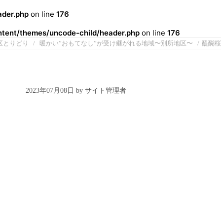
der.php
on line
176
ent/themes/uncode-child/header.php
on line
176
区とりどり
暖かい”おもてなし”が受け継がれる地域〜別所地区〜
醍醐桜
2023年07月08日 by サイト管理者