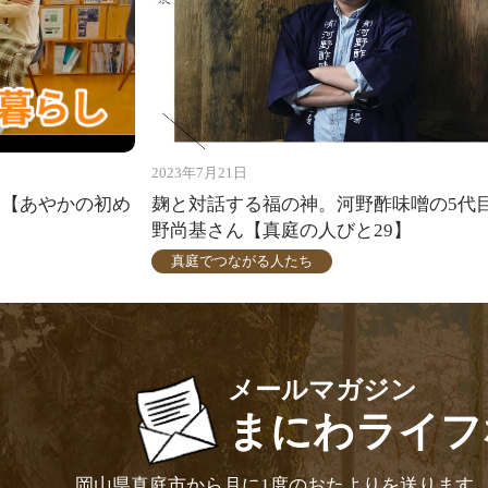
2023年7月21日
た【あやかの初め
麹と対話する福の神。河野酢味噌の5代
野尚基さん【真庭の人びと29】
真庭でつながる人たち
メールマガジン
まにわライフ
岡山県真庭市から月に1度のおたよりを送ります