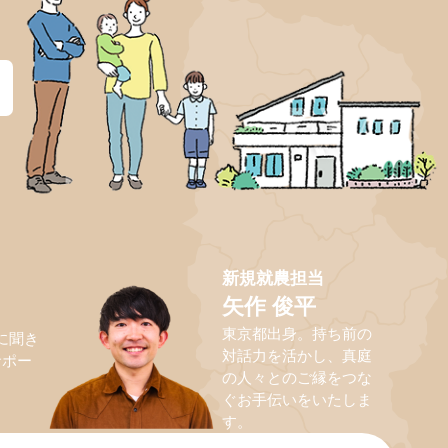
？
新規就農担当
矢作 俊平
東京都出身。持ち前の
に聞き
対話力を活かし、真庭
サポー
の人々とのご縁をつな
ぐお手伝いをいたしま
す。