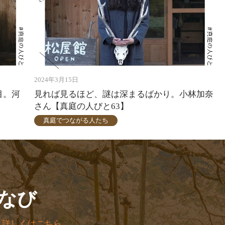
2024年3月15日
目。河
見れば見るほど、謎は深まるばかり。小林加奈
さん【真庭の人びと63】
真庭でつながる人たち
なび
。
詳しくはこちら