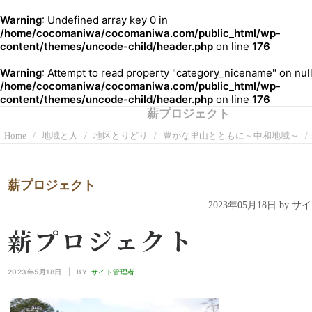
Warning
: Undefined array key 0 in
/home/cocomaniwa/cocomaniwa.com/public_html/wp-
content/themes/uncode-child/header.php
on line
176
Warning
: Attempt to read property "category_nicename" on null
/home/cocomaniwa/cocomaniwa.com/public_html/wp-
content/themes/uncode-child/header.php
on line
176
薪プロジェクト
Home
地域と人
地区とりどり
豊かな里山とともに～中和地域～
薪プロジェクト
2023年05月18日 by 
薪プロジェクト
2023年5月18日
|
BY
サイト管理者