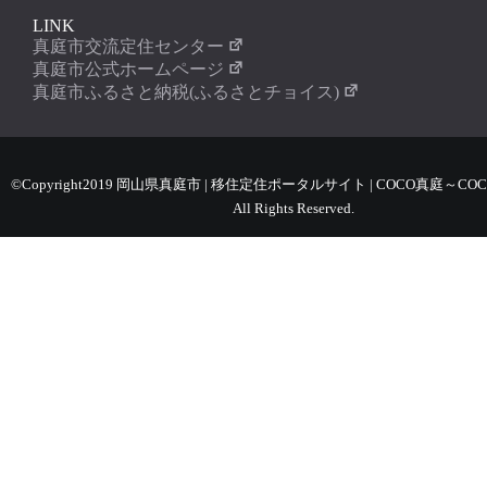
LINK
真庭市交流定住センター
真庭市公式ホームページ
真庭市ふるさと納税(ふるさとチョイス)
©Copyright2019 岡山県真庭市 | 移住定住ポータルサイト | COCO真庭～COC
All Rights Reserved.