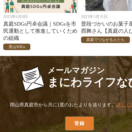
2025年6月9日
2023年3月31日
真庭SDGs円卓会議｜SDGsを市
普段づかいのお菓子
民運動として推進していくため
西舞さん【真庭の人び
の組織
真庭でつながる人たち
里山SDGs
メールマガジン
まにわライフな
岡山県真庭市から月に1度のおたよりを送ります。
詳しく