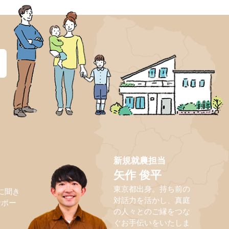
？
新規就農担当
矢作 俊平
東京都出身。持ち前の
に聞き
対話力を活かし、真庭
サポー
の人々とのご縁をつな
ぐお手伝いをいたしま