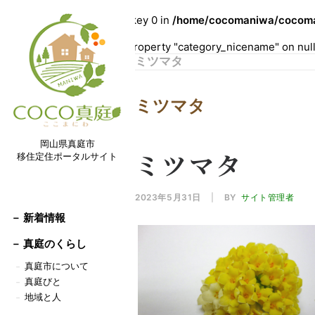
Warning
: Undefined array key 0 in
/home/cocomaniwa/cocoman
Warning
: Attempt to read property "category_nicename" on nul
ミツマタ
ミツマタ
岡山県真庭市
ミツマタ
移住定住ポータルサイト
2023年5月31日
|
BY
サイト管理者
－ 新着情報
－
真庭のくらし
真庭市について
－
真庭びと
－
地域と人
－