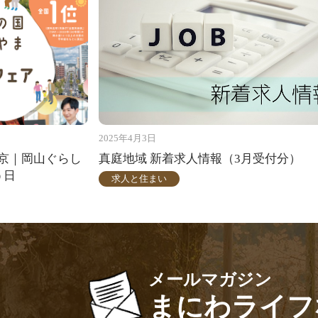
2025年4月3日
 東京｜岡山ぐらし
真庭地域 新着求人情報（3月受付分）
う日
求人と住まい
メールマガジン
まにわライフ