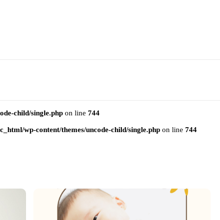
e-child/single.php
on line
744
html/wp-content/themes/uncode-child/single.php
on line
744