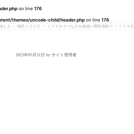
der.php
on line
176
ent/themes/uncode-child/header.php
on line
176
域と人
地区とりどり
ミツマタでつながる地域〜樫邑地区〜
ミツマタ
2023年05月31日 by サイト管理者