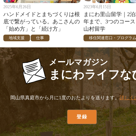
2025年6月26日
2023年6月15日
ハンドメイドとまちづくりは根
まにわ里山留学｜2泊
底で繋がっている。あこさんの
年まで、3つのコー
「始め方」と「続け方」
山村留学
地域支援
仕事
移住関連窓口・プログラ
メールマガジン
まにわライフな
岡山県真庭市から月に1度のおたよりを送ります。
詳しく