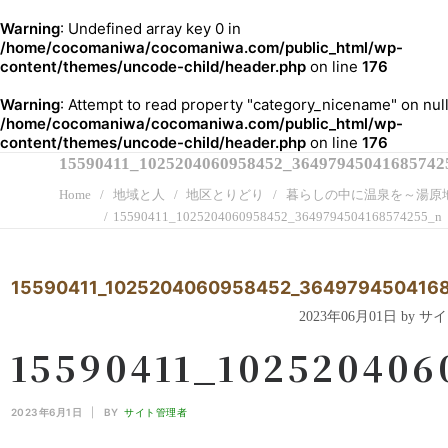
Warning
: Undefined array key 0 in
/home/cocomaniwa/cocomaniwa.com/public_html/wp-
content/themes/uncode-child/header.php
on line
176
Warning
: Attempt to read property "category_nicename" on null
/home/cocomaniwa/cocomaniwa.com/public_html/wp-
content/themes/uncode-child/header.php
on line
176
15590411_1025204060958452_36497945041685742
Home
地域と人
地区とりどり
暮らしの中に温泉を～湯原
15590411_1025204060958452_3649794504168574255_n
15590411_1025204060958452_364979450416
2023年06月01日 by 
15590411_102520406
2023年6月1日
|
BY
サイト管理者