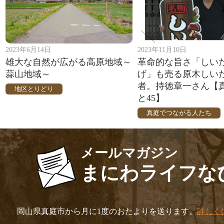
2023年6月14日
2023年11月10日
雄大な自然が広がる高原地域～
革命的な旨さ「しい
蒜山地域～
げ」も売る原木しい
者。持徳章一さん【
地区とりどり
と45】
真庭でつながる人たち
メールマガジン
まにわライフな
岡山県真庭市から月に1度のおたよりを送ります。
詳しく