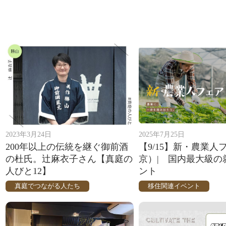
2023年3月24日
2025年7月25日
200年以上の伝統を継ぐ御前酒
【9/15】新・農業人
の杜氏。辻麻衣子さん【真庭の
京）| 国内最大級の
人びと12】
ント
真庭でつながる人たち
移住関連イベント