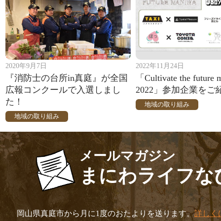
2020年9月7日
2022年11月24日
『消防士の台所in真庭』が全国
「Cultivate the future
広報コンクールで入選しまし
2022」参加企業をご
た！
地域の取り組み
地域の取り組み
メールマガジン
まにわライフな
岡山県真庭市から月に1度のおたよりを送ります。
詳しく