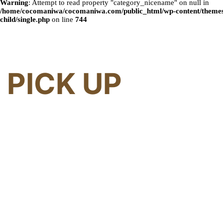
Warning
: Attempt to read property "category_nicename" on null in
/home/cocomaniwa/cocomaniwa.com/public_html/wp-content/themes
child/single.php
on line
744
PICK UP