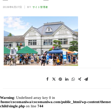
2026年6月27日
|
BY
サイト管理者
Warning
: Undefined array key 0 in
/home/cocomaniwa/cocomaniwa.com/public_html/wp-content/themes
child/single.php
on line
744