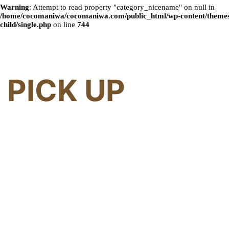
Warning
: Attempt to read property "category_nicename" on null in
/home/cocomaniwa/cocomaniwa.com/public_html/wp-content/themes
child/single.php
on line
744
PICK UP