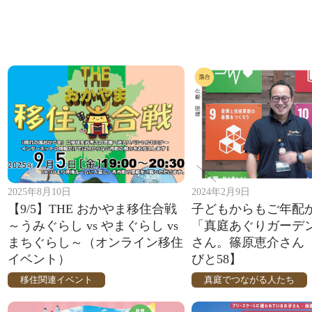
2025年8月10日
2024年2月9日
【9/5】THE おかやま移住合戦
子どもからもご年配
～うみぐらし vs やまぐらし vs
「真庭あぐりガーデ
まちぐらし～（オンライン移住
さん。篠原恵介さん
イベント）
びと58】
移住関連イベント
真庭でつながる人たち