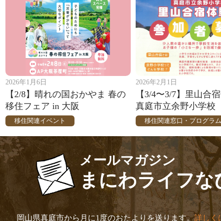
2026年1月6日
2026年2月1日
【2/8】晴れの国おかやま 春の
【3/4〜3/7】里山合
移住フェア in 大阪
真庭市立余野小学校
移住関連イベント
移住関連窓口・プログラ
メールマガジン
まにわライフな
岡山県真庭市から月に1度のおたよりを送ります。
詳しく