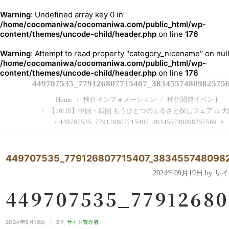
Warning
: Undefined array key 0 in
/home/cocomaniwa/cocomaniwa.com/public_html/wp-
content/themes/uncode-child/header.php
on line
176
Warning
: Attempt to read property "category_nicename" on null
/home/cocomaniwa/cocomaniwa.com/public_html/wp-
content/themes/uncode-child/header.php
on line
176
449707535_779126807715407_3834557480982575
Home
移住インフォメーション
移住関連イベント
【10/19】中国・四国 もうひとつのふるさと探しフェア in 
449707535_779126807715407_383455748098257569_n
449707535_779126807715407_383455748098
2024年09月19日 by 
449707535_7791268
2024年9月19日
|
BY
サイト管理者