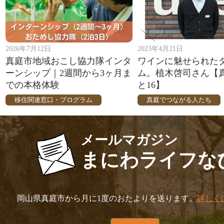
2026年7月12日
2023年4月21日
真庭市地域おこし協力隊インタ
ワインに魅せられた
ーンシップ｜2週間から3ヶ月ま
ム。植木啓司さん【
での本格体験
と16】
移住関連窓口・プログラム
真庭でつながる人たち
メールマガジン
まにわライフな
岡山県真庭市から月に1度のおたよりを送ります。
詳しく