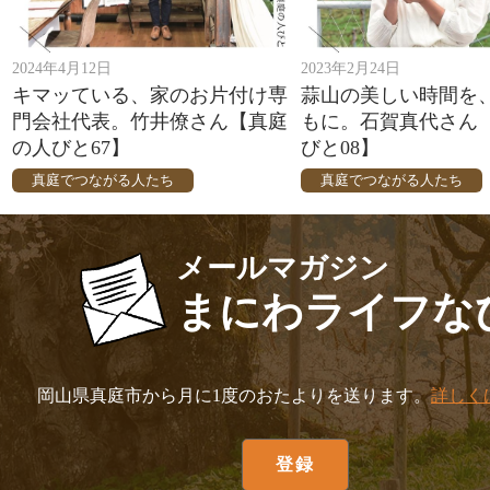
2024年4月12日
2023年2月24日
キマッている、家のお片付け専
蒜山の美しい時間を
門会社代表。竹井僚さん【真庭
もに。石賀真代さん
の人びと67】
びと08】
真庭でつながる人たち
真庭でつながる人たち
メールマガジン
まにわライフな
岡山県真庭市から月に1度のおたよりを送ります。
詳しく