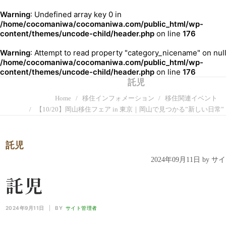
Warning
: Undefined array key 0 in
/home/cocomaniwa/cocomaniwa.com/public_html/wp-
content/themes/uncode-child/header.php
on line
176
Warning
: Attempt to read property "category_nicename" on null
/home/cocomaniwa/cocomaniwa.com/public_html/wp-
content/themes/uncode-child/header.php
on line
176
託児
Home
移住インフォメーション
移住関連イベント
【10/20】岡山移住フェア in 東京｜岡山で見つかる”新しい日常”
託児
2024年09月11日 by 
託児
2024年9月11日
|
BY
サイト管理者