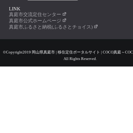
LINK
真庭市交流定住センター
真庭市公式ホームページ
真庭市ふるさと納税(ふるさとチョイス)
©Copyright2019 岡山県真庭市 | 移住定住ポータルサイト | COCO真庭～COC
All Rights Reserved.