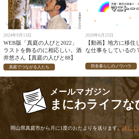
2024年9月13日
2020年6月25日
WEB版「真庭の人びと2022」
【動画】地方に移住
ラストを飾るのに相応しい。酒
な仕事をしているの
井悠さん【真庭の人びと88】
田舎暮らしのノウハウ
真庭でつながる人たち
メールマガジン
まにわライフな
岡山県真庭市から月に1度のおたよりを送ります。
詳しく