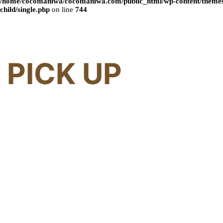
/home/cocomaniwa/cocomaniwa.com/public_html/wp-content/themes
child/single.php
on line
744
PICK UP