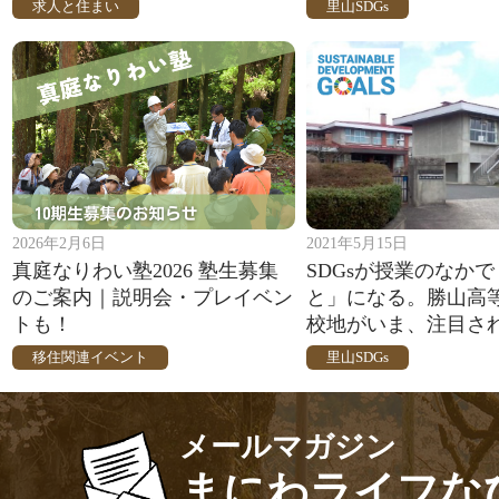
求人と住まい
里山SDGs
2026年2月6日
2021年5月15日
真庭なりわい塾2026 塾生募集
SDGsが授業のなか
のご案内｜説明会・プレイベン
と」になる。勝山高
トも！
校地がいま、注目さ
移住関連イベント
里山SDGs
メールマガジン
まにわライフな