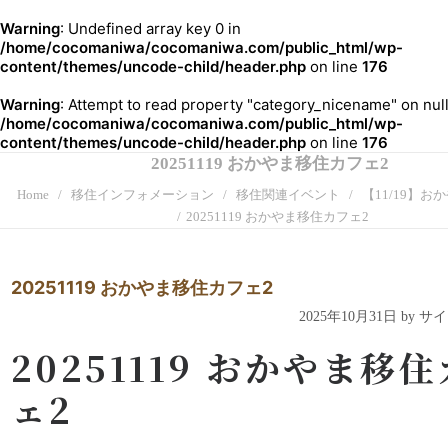
Warning
: Undefined array key 0 in
/home/cocomaniwa/cocomaniwa.com/public_html/wp-
content/themes/uncode-child/header.php
on line
176
Warning
: Attempt to read property "category_nicename" on null
/home/cocomaniwa/cocomaniwa.com/public_html/wp-
content/themes/uncode-child/header.php
on line
176
20251119 おかやま移住カフェ2
Home
移住インフォメーション
移住関連イベント
【11/19】おか
20251119 おかやま移住カフェ2
20251119 おかやま移住カフェ2
2025年10月31日 by 
20251119 おかやま移
ェ2