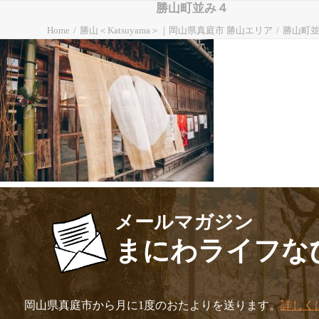
勝山町並み４
Home
勝山＜Katsuyama＞｜岡山県真庭市 勝山エリア
勝山町
メールマガジン
まにわライフな
岡山県真庭市から月に1度のおたよりを送ります。
詳しく