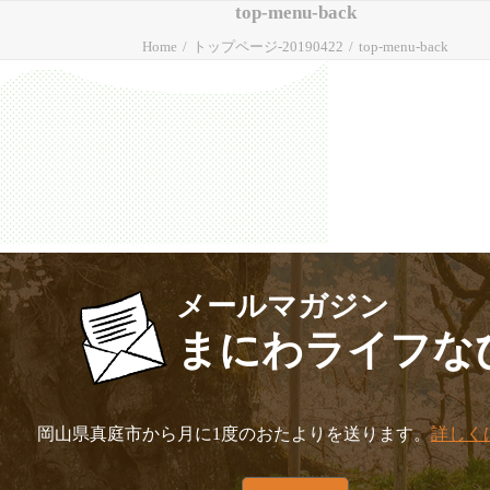
top-menu-back
Home
トップページ-20190422
top-menu-back
メールマガジン
まにわライフな
岡山県真庭市から月に1度のおたよりを送ります。
詳しく