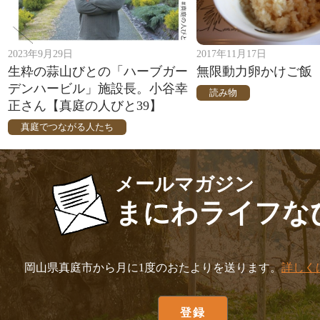
2023年9月29日
2017年11月17日
生粋の蒜山びとの「ハーブガー
無限動力卵かけご飯
デンハービル」施設長。小谷幸
読み物
正さん【真庭の人びと39】
真庭でつながる人たち
メールマガジン
まにわライフな
岡山県真庭市から月に1度のおたよりを送ります。
詳しく