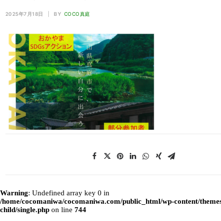
2025年7月18日
|
BY
COCO真庭
Warning
: Undefined array key 0 in
/home/cocomaniwa/cocomaniwa.com/public_html/wp-content/themes
child/single.php
on line
744