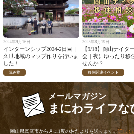
2024年9月16日
2025年8月19日
インターンシップ2024-2日目｜
【9/18】岡山ナイタ
久世地域のマップ作りを行いま
会｜夜にゆったり移
した！
せんか？
読み物
移住関連イベント
メールマガジン
まにわライフな
岡山県真庭市から月に1度のおたよりを送ります。
詳しく