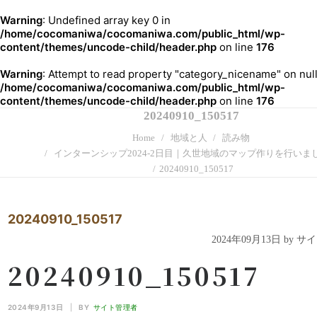
Warning
: Undefined array key 0 in
/home/cocomaniwa/cocomaniwa.com/public_html/wp-
content/themes/uncode-child/header.php
on line
176
Warning
: Attempt to read property "category_nicename" on null
/home/cocomaniwa/cocomaniwa.com/public_html/wp-
content/themes/uncode-child/header.php
on line
176
20240910_150517
Home
地域と人
読み物
インターンシップ2024-2日目｜久世地域のマップ作りを行いま
20240910_150517
20240910_150517
2024年09月13日 by 
20240910_150517
2024年9月13日
|
BY
サイト管理者