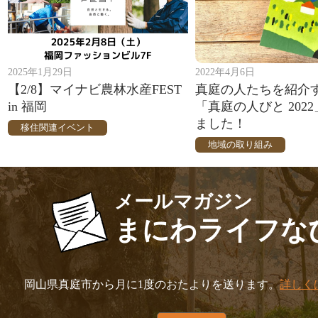
2025年1月29日
2022年4月6日
【2/8】マイナビ農林水産FEST
真庭の人たちを紹介
in 福岡
「真庭の人びと 202
ました！
移住関連イベント
地域の取り組み
メールマガジン
まにわライフな
岡山県真庭市から月に1度のおたよりを送ります。
詳しく