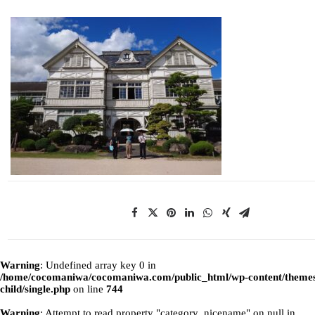
Warning
: Undefined array key 0 in
/home/cocomaniwa/cocomaniwa.com/public_html/wp-content/themes
child/single.php
on line
744
Warning
: Attempt to read property "category_nicename" on null in