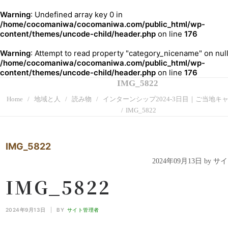
Warning
: Undefined array key 0 in
/home/cocomaniwa/cocomaniwa.com/public_html/wp-
content/themes/uncode-child/header.php
on line
176
Warning
: Attempt to read property "category_nicename" on null
/home/cocomaniwa/cocomaniwa.com/public_html/wp-
content/themes/uncode-child/header.php
on line
176
IMG_5822
Home
地域と人
読み物
インターンシップ2024-3日目｜ご当地キ
IMG_5822
IMG_5822
2024年09月13日 by 
IMG_5822
2024年9月13日
|
BY
サイト管理者