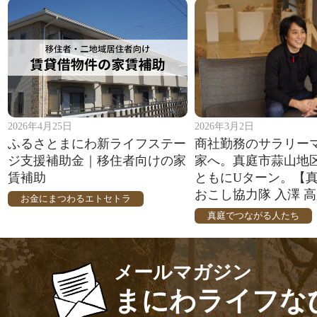
2026年4月25日
2026年3月2日
ふるさとまにわ新ライフステー
商社勤務のサラリー
ジ支援補助金｜移住者向けの家
家へ。真庭市蒜山地
賃補助
ともにUターン。【
おこし協力隊 入澤 
お金にまつわるエトセトラ
真庭でつながる人たち
メールマガジン
まにわライフな