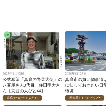
2023年11月3日
2026年6月26日
公式希望「真庭の野菜大使」の
真庭市の買い物事情
八百屋さん3代目。住田明大さ
に知っておきたい日
ん【真庭の人びと44】
環境
真庭でつながる人たち
田舎暮らしのノウハウ