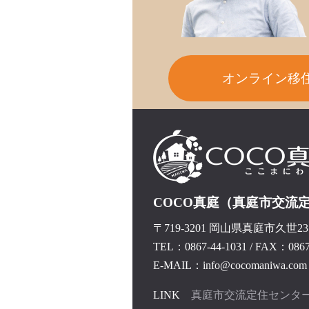
オンライン移
COCO真庭（真庭市交流
〒719-3201 岡山県真庭市久世237
TEL：0867-44-1031
/
FAX：0867-
E-MAIL：info@cocomaniwa.com
LINK
真庭市交流定住センタ