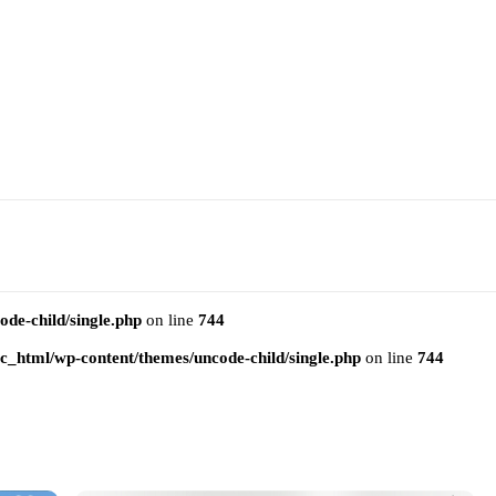
e-child/single.php
on line
744
html/wp-content/themes/uncode-child/single.php
on line
744