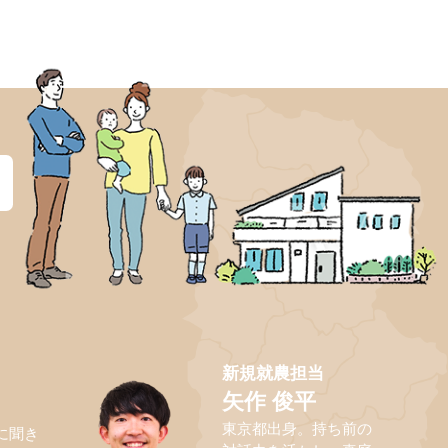
？
新規就農担当
矢作 俊平
東京都出身。持ち前の
に聞き