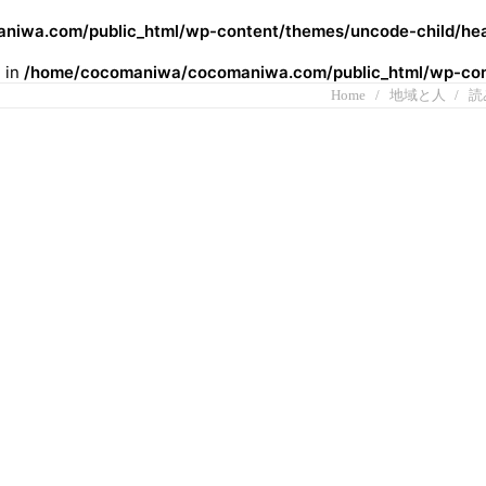
iwa.com/public_html/wp-content/themes/uncode-child/hea
l in
/home/cocomaniwa/cocomaniwa.com/public_html/wp-cont
Home
地域と人
読