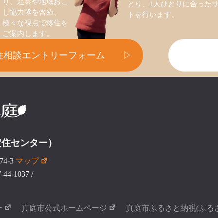
り、起業や地域おこ
とり、1人ひとりに合った
し協力隊を含め、
トを行います。
様々な視点で移住を
ご案内します。
住相談エントリーフォーム
▷
定住センター）
4-3
マップ
44-1037
/
ー
真庭市公式ホームページ
真庭市ふるさと納税(ふる