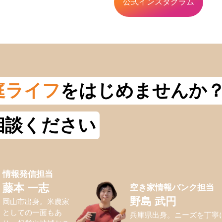
公式インスタグラム
庭ライフ
をはじめませんか
相談ください
情報発信担当
空き家情報バンク担当
藤本 一志
野島 武円
岡山市出身。米農家
としての一面もあ
兵庫県出身。ニーズを丁寧