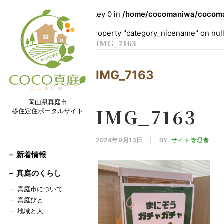
Warning
: Undefined array key 0 in
/home/cocomaniwa/cocoman
Warning
: Attempt to read property "category_nicename" on nul
IMG_7163
IMG_7163
岡山県真庭市
IMG_7163
移住定住ポータルサイト
2024年9月13日
|
BY
サイト管理者
－ 新着情報
－
真庭のくらし
真庭市について
－
真庭びと
－
地域と人
－