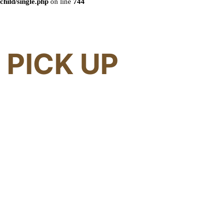
child/single.php
on line
744
PICK UP