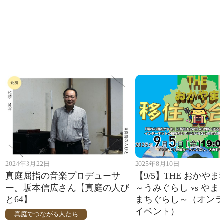
2024年3月22日
2025年8月10日
真庭屈指の音楽プロデューサ
【9/5】THE おかや
ー。坂本信広さん【真庭の人び
～うみぐらし vs やま
と64】
まちぐらし～（オン
イベント）
真庭でつながる人たち