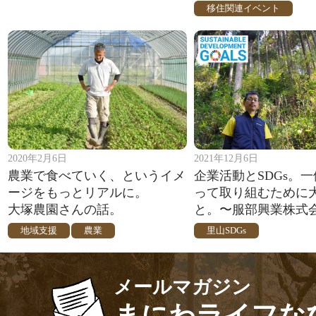
移住関連イベント
2020年2月6日
2021年12月6日
農業で食べていく、というイメ
企業活動とSDGs。
ージをもっとリアルに。
って取り組むために
大塚農園さんの話。
と。〜服部興業株式
地域支援
農業
里山SDGs
メールマガジン
まにわライフな