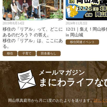
2019年8月14日
2024年11月2日
移住の「リアル」って、どこに
12/21｜集え！岡山
あるのだろう？ の答え。
in 岡山城
移住の「リアル」は、ここにあ
移住関連イベント
る。
移住
子育て
田舎暮らし
メールマガジン
まにわライフな
岡山県真庭市から月に1度のおたよりを送ります。
詳しく