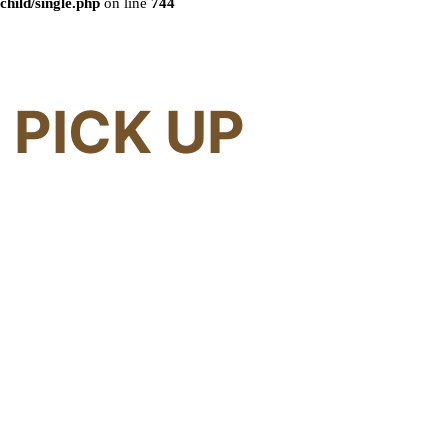
child/single.php
on line
744
PICK UP