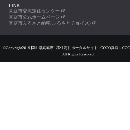
LINK
真庭市交流定住センター
真庭市公式ホームページ
真庭市ふるさと納税(ふるさとチョイス)
©Copyright2019 岡山県真庭市 | 移住定住ポータルサイト | COCO真庭～COC
All Rights Reserved.