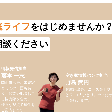
庭ライフ
をはじめませんか
相談ください
情報発信担当
空き家情報バンク担当
藤本 一志
野島 武円
岡山市出身。米農家
としての一面もあ
兵庫県出身。ニーズを丁寧
り、起業や地域おこ
とり、1人ひとりに合った
し協力隊を含め、
トを行います。
様々な視点で移住を
ご案内します。