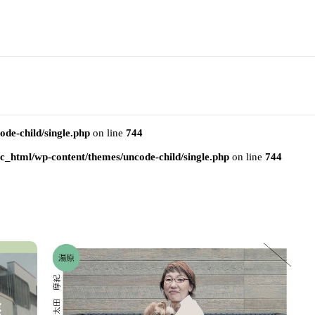
e-child/single.php
on line
744
html/wp-content/themes/uncode-child/single.php
on line
744