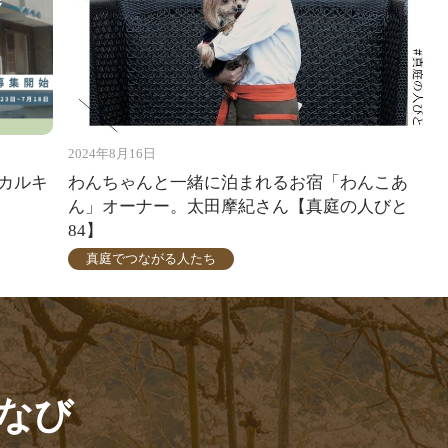
2024年8月16日
カルキ
わんちゃんと一緒に泊まれるお宿「わんこあ
ん」オーナー。太田摩紀さん【真庭の人びと
84】
真庭でつながる人たち
なび