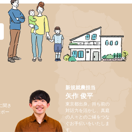
？
新規就農担当
矢作 俊平
東京都出身。持ち前の
に聞き
対話力を活かし、真庭
サポー
の人々とのご縁をつな
ぐお手伝いをいたしま
す。