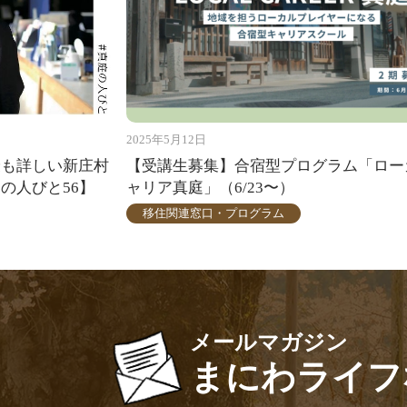
2025年5月12日
最も詳しい新庄村
【受講生募集】合宿型プログラム「ロー
の人びと56】
ャリア真庭」（6/23〜）
移住関連窓口・プログラム
メールマガジン
まにわライフ