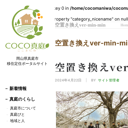
Warning
: Undefined array key 0 in
/home/cocomaniwa/cocoman
Warning
: Attempt to read property "category_nicename" on nul
空置き換えver-min-min
Hom
空置き換えver-min-mi
岡山県真庭市
空置き換えver
移住定住ポータルサイト
2024年4月22日
|
BY
サイト管理者
－ 新着情報
－
真庭のくらし
真庭市について
－
真庭びと
－
地域と人
－