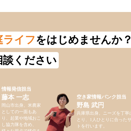
庭ライフ
をはじめませんか
相談ください
情報発信担当
空き家情報バンク担当
藤本 一志
野島 武円
岡山市出身。米農家
としての一面もあ
兵庫県出身。ニーズを丁寧
り、起業や地域おこ
とり、1人ひとりに合った
し協力隊を含め、
トを行います。