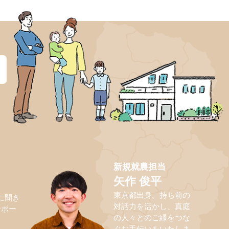
？
新規就農担当
矢作 俊平
東京都出身。持ち前の
に聞き
対話力を活かし、真庭
サポー
の人々とのご縁をつな