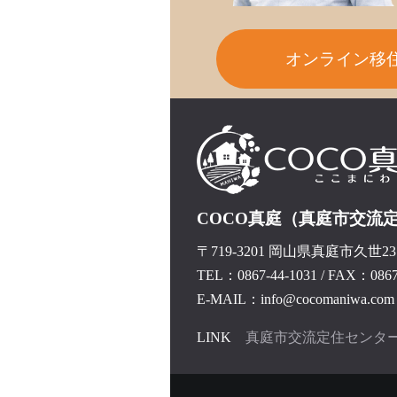
オンライン移
COCO真庭（真庭市交流
〒719-3201 岡山県真庭市久世237
TEL：0867-44-1031
/
FAX：0867-
E-MAIL：info@cocomaniwa.com
LINK
真庭市交流定住センタ