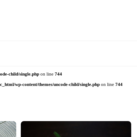
e-child/single.php
on line
744
html/wp-content/themes/uncode-child/single.php
on line
744