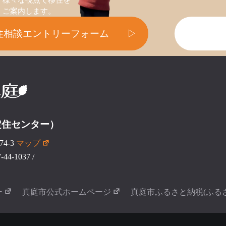
様々な視点で移住を
ご案内します。
住相談エントリーフォーム
▷
定住センター）
4-3
マップ
44-1037
/
ー
真庭市公式ホームページ
真庭市ふるさと納税(ふる