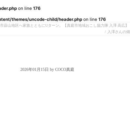
der.php
on line
176
ent/themes/uncode-child/header.php
on line
176
市蒜山地区へ家族とともにUターン。【真庭市地域おこし協力隊 入澤 高広】
入澤さんの畑
2026年01月15日 by COCO真庭