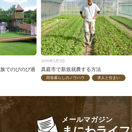
2026年5月3日
家族でのびのび過
真庭市で新規就農する方法
田舎暮らしのノウハウ
求人と住まい
メールマガジン
まにわライフ