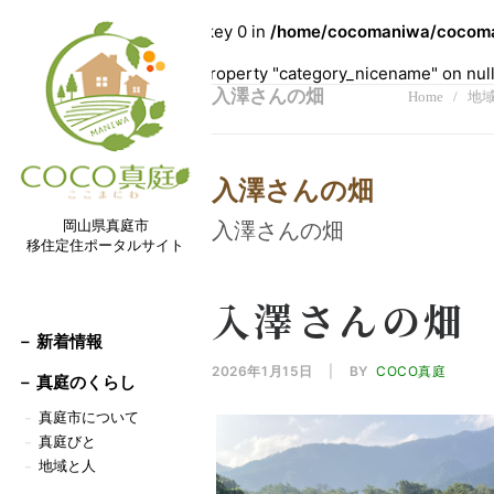
Warning
: Undefined array key 0 in
/home/cocomaniwa/cocoman
Warning
: Attempt to read property "category_nicename" on nul
入澤さんの畑
Home
地
入澤さんの畑
岡山県真庭市
入澤さんの畑
移住定住ポータルサイト
入澤さんの畑
－ 新着情報
2026年1月15日
|
BY
COCO真庭
－
真庭のくらし
真庭市について
－
真庭びと
－
地域と人
－