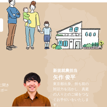
？
新規就農担当
矢作 俊平
東京都出身。持ち前の
に聞き
対話力を活かし、真庭
サポー
の人々とのご縁をつな
ぐお手伝いをいたしま
す。