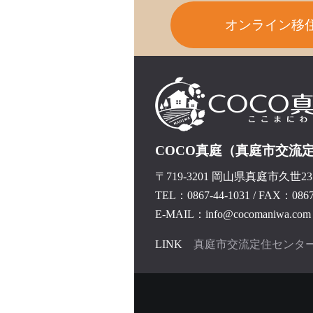
オンライン移
COCO真庭（真庭市交流
〒719-3201 岡山県真庭市久世237
TEL：0867-44-1031
/
FAX：0867-
E-MAIL：info@cocomaniwa.com
LINK
真庭市交流定住センタ