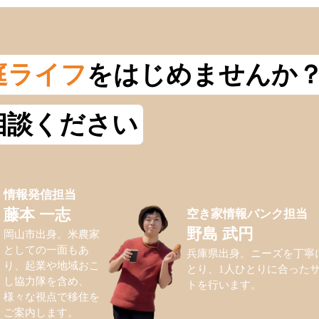
庭ライフ
をはじめませんか
相談ください
情報発信担当
空き家情報バンク担当
藤本 一志
野島 武円
岡山市出身。米農家
としての一面もあ
兵庫県出身。ニーズを丁寧
り、起業や地域おこ
とり、1人ひとりに合った
し協力隊を含め、
トを行います。
様々な視点で移住を
ご案内します。