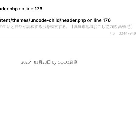
der.php
on line
176
ent/themes/uncode-child/header.php
on line
176
の生活と自然が調和する形を模索する。【真庭市地域おこし協力隊 髙橋 慧】
S__33447940
2026年01月28日 by COCO真庭