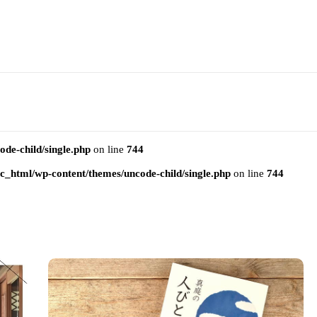
e-child/single.php
on line
744
html/wp-content/themes/uncode-child/single.php
on line
744