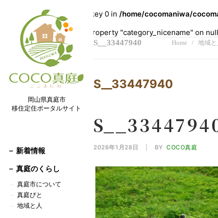
Warning
: Undefined array key 0 in
/home/cocomaniwa/cocoman
Warning
: Attempt to read property "category_nicename" on nul
S__33447940
Home
地域と
S__33447940
岡山県真庭市
移住定住ポータルサイト
S__3344794
2026年1月28日
|
BY
COCO真庭
－ 新着情報
－
真庭のくらし
真庭市について
－
真庭びと
－
地域と人
－