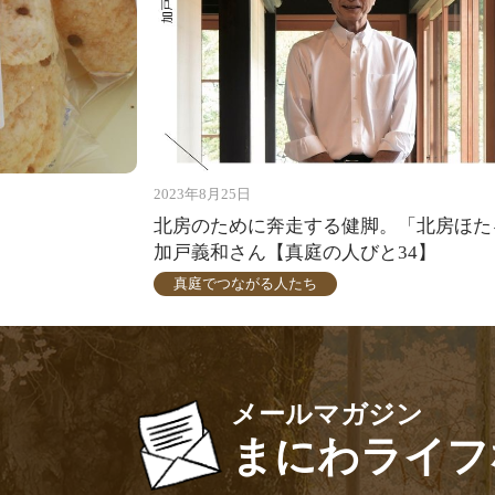
2023年8月25日
北房のために奔走する健脚。「北房ほた
加戸義和さん【真庭の人びと34】
真庭でつながる人たち
メールマガジン
まにわライフ