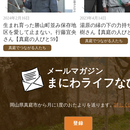
2024年2月16日
2023年4月14日
生まれ育った勝山町並み保存地
湯原の縁の下の力持
区を愛して止まない。行藤宜央
樹さん【真庭の人びと
さん【真庭の人びと59】
真庭でつながる人たち
真庭でつながる人たち
メールマガジン
まにわライフな
岡山県真庭市から月に1度のおたよりを送ります。
詳しく