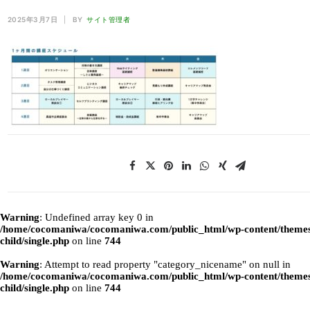
2025年3月7日
|
BY
サイト管理者
Warning
: Undefined array key 0 in
/home/cocomaniwa/cocomaniwa.com/public_html/wp-content/themes
child/single.php
on line
744
Warning
: Attempt to read property "category_nicename" on null in
/home/cocomaniwa/cocomaniwa.com/public_html/wp-content/themes
child/single.php
on line
744