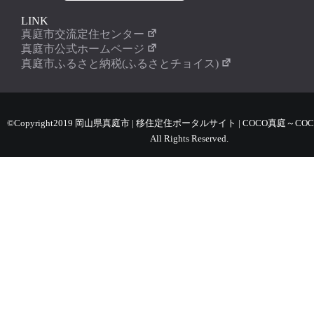
LINK
真庭市交流定住センター
真庭市公式ホームページ
真庭市ふるさと納税(ふるさとチョイス)
©Copyright2019 岡山県真庭市 | 移住定住ポータルサイト | COCO真庭～COC
All Rights Reserved.