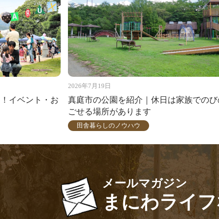
2026年7月19日
る！イベント・お
真庭市の公園を紹介｜休日は家族でのび
ごせる場所があります
田舎暮らしのノウハウ
メールマガジン
まにわライフ