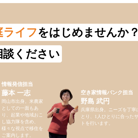
庭ライフ
をはじめませんか
相談ください
情報発信担当
空き家情報バンク担当
藤本 一志
野島 武円
岡山市出身。米農家
としての一面もあ
兵庫県出身。ニーズを丁寧
り、起業や地域おこ
とり、1人ひとりに合った
し協力隊を含め、
トを行います。
様々な視点で移住を
ご案内します。