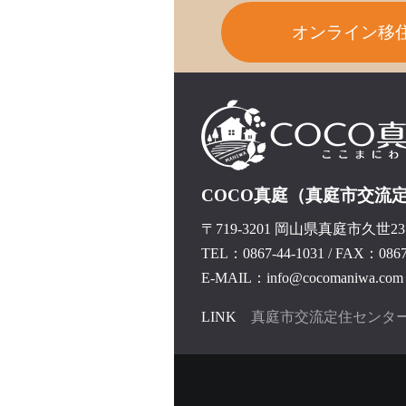
オンライン移
COCO真庭（真庭市交流
〒719-3201 岡山県真庭市久世237
TEL：0867-44-1031
/
FAX：0867-
E-MAIL：info@cocomaniwa.com
LINK
真庭市交流定住センタ