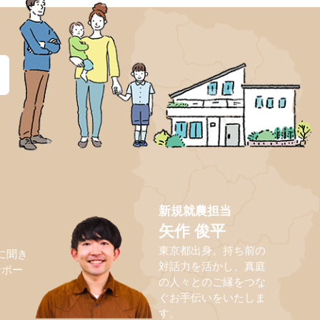
？
新規就農担当
矢作 俊平
東京都出身。持ち前の
に聞き
対話力を活かし、真庭
サポー
の人々とのご縁をつな
ぐお手伝いをいたしま
す。