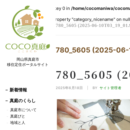
Warning
: Undefined array key 0 in
/home/cocomaniwa/cocoman
Warning
: Attempt to read property "category_nicename" on nul
780_5605 (2025-06-10T03_19_01.
780_5605 (2025-06-
岡山県真庭市
移住定住ポータルサイト
780_5605 (2
2025年6月18日
|
BY
サイト管理者
－ 新着情報
－
真庭のくらし
真庭市について
－
真庭びと
－
地域と人
－