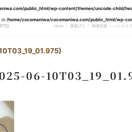
iwa.com/public_html/wp-content/themes/uncode-child/hea
l in
/home/cocomaniwa/cocomaniwa.com/public_html/wp-cont
975)
Home
真庭びと
地域支援
ハンドメ
10T03_19_01.975)
025-06-10T03_19_01.