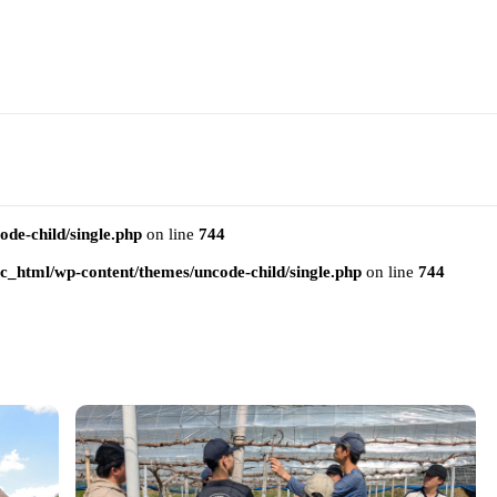
e-child/single.php
on line
744
html/wp-content/themes/uncode-child/single.php
on line
744