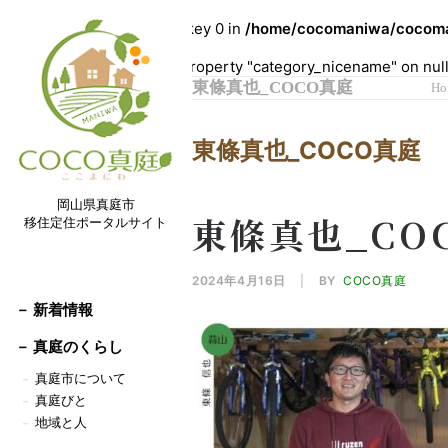
Warning
: Undefined array key 0 in
/home/cocomaniwa/cocoman
Warning
: Attempt to read property "category_nicename" on nul
東條真也_COCO真庭
Ho
東條真也_COCO真庭
岡山県真庭市
東條真也_CO
移住定住ポータルサイト
2024年4月16日
|
BY
COCO真庭
－ 新着情報
－
真庭のくらし
真庭市について
－
真庭びと
－
地域と人
－