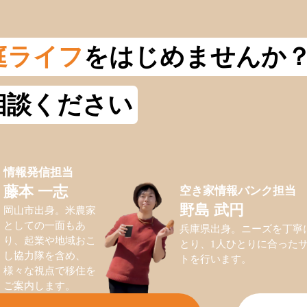
庭ライフ
をはじめませんか
相談ください
情報発信担当
空き家情報バンク担当
藤本 一志
野島 武円
岡山市出身。米農家
としての一面もあ
兵庫県出身。ニーズを丁寧
り、起業や地域おこ
とり、1人ひとりに合った
し協力隊を含め、
トを行います。
様々な視点で移住を
ご案内します。