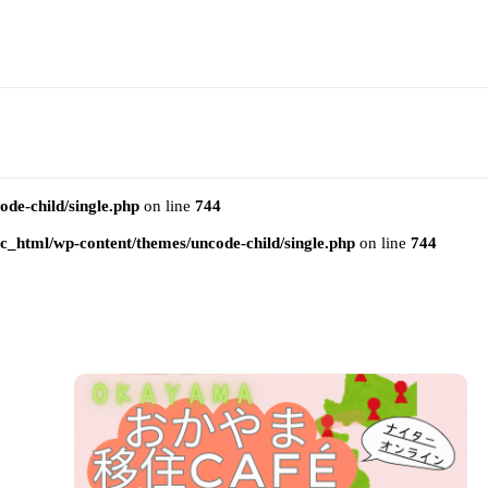
e-child/single.php
on line
744
html/wp-content/themes/uncode-child/single.php
on line
744