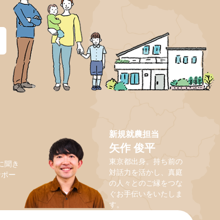
？
新規就農担当
矢作 俊平
東京都出身。持ち前の
に聞き
対話力を活かし、真庭
サポー
の人々とのご縁をつな
ぐお手伝いをいたしま
す。