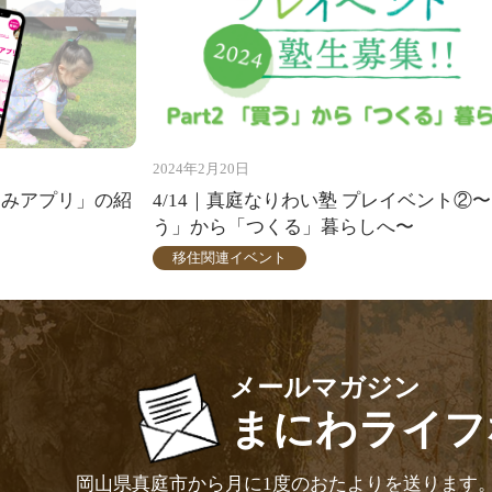
2024年2月20日
くみアプリ」の紹
4/14｜真庭なりわい塾 プレイベント②
う」から「つくる」暮らしへ〜
移住関連イベント
メールマガジン
まにわライフ
岡山県真庭市から月に1度のおたよりを送ります