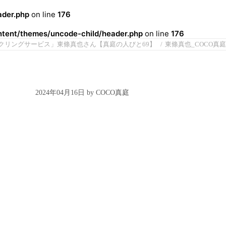
der.php
on line
176
ent/themes/uncode-child/header.php
on line
176
クリングサービス」東條真也さん【真庭の人びと69】
東條真也_COCO真庭
2024年04月16日 by COCO真庭