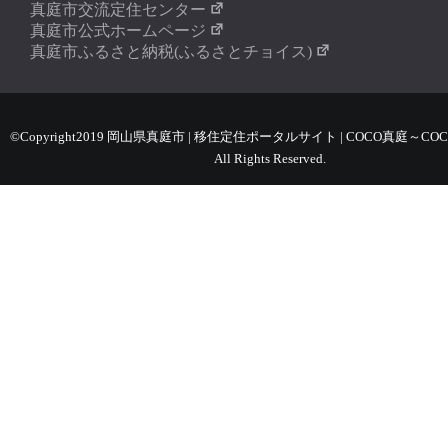
真庭市交流定住センター
真庭市公式ホームページ
真庭市ふるさと納税(ふるさとチョイス)
©Copyright2019 岡山県真庭市 | 移住定住ポータルサイト | COCO真庭～COC
All Rights Reserved.