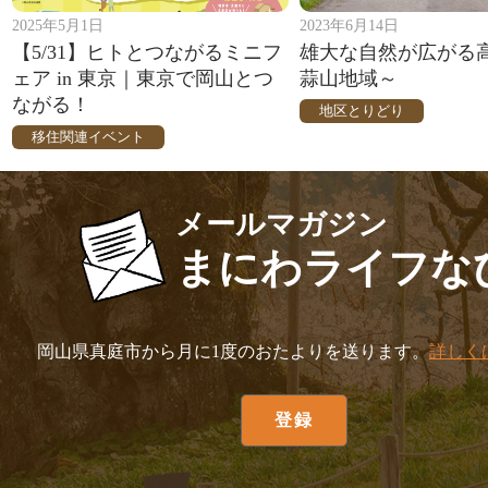
2025年5月1日
2023年6月14日
【5/31】ヒトとつながるミニフ
雄大な自然が広がる
ェア in 東京｜東京で岡山とつ
蒜山地域～
ながる！
地区とりどり
移住関連イベント
メールマガジン
まにわライフな
岡山県真庭市から月に1度のおたよりを送ります。
詳しく