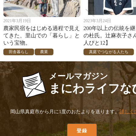
2021年3月19日
2023年3月24日
農家民宿をはじめる過程で見え
200年以上の伝統を
てきた、里山での「暮らし」と
の杜氏。辻麻衣子さ
いう宝物。
人びと12】
田舎暮らし
農業
真庭でつながる人たち
メールマガジン
まにわライフな
岡山県真庭市から月に1度のおたよりを送ります。
詳しく