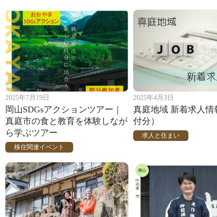
2025年7月19日
2025年4月3日
岡山SDGsアクションツアー｜
真庭地域 新着求人情
真庭市の食と教育を体験しなが
付分）
ら学ぶツアー
求人と住まい
移住関連イベント