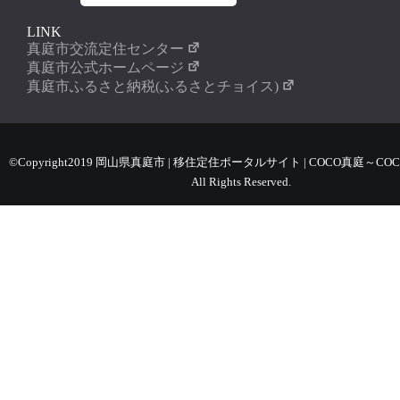
LINK
真庭市交流定住センター
真庭市公式ホームページ
真庭市ふるさと納税(ふるさとチョイス)
©Copyright2019 岡山県真庭市 | 移住定住ポータルサイト | COCO真庭～COC
All Rights Reserved.