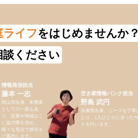
庭ライフ
をはじめませんか
相談ください
情報発信担当
空き家情報バンク担当
藤本 一志
野島 武円
岡山市出身。米農家
としての一面もあ
兵庫県出身。ニーズを丁寧
り、起業や地域おこ
とり、1人ひとりに合った
し協力隊を含め、
トを行います。
様々な視点で移住を
ご案内します。