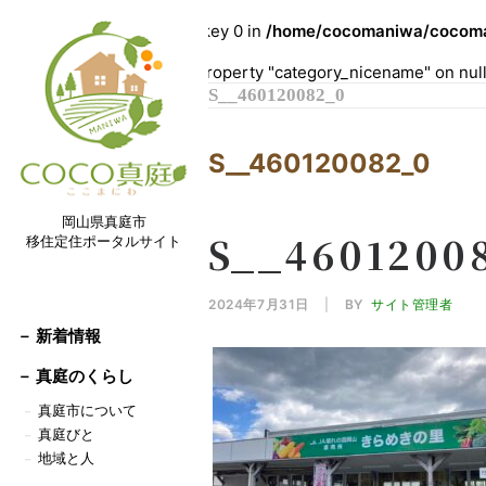
Warning
: Undefined array key 0 in
/home/cocomaniwa/cocoman
Warning
: Attempt to read property "category_nicename" on nul
S__460120082_0
S__460120082_0
岡山県真庭市
S__4601200
移住定住ポータルサイト
2024年7月31日
|
BY
サイト管理者
－ 新着情報
－
真庭のくらし
真庭市について
－
真庭びと
－
地域と人
－