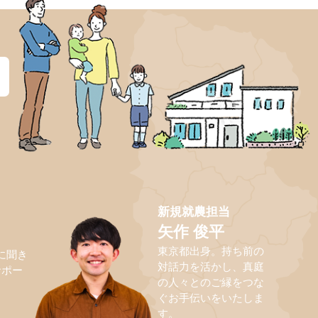
？
新規就農担当
矢作 俊平
東京都出身。持ち前の
に聞き
対話力を活かし、真庭
サポー
の人々とのご縁をつな
ぐお手伝いをいたしま
す。