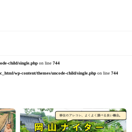
e-child/single.php
on line
744
html/wp-content/themes/uncode-child/single.php
on line
744