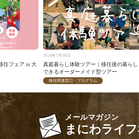
2026年7月30日
住フェア in 大
真庭暮らし体験ツアー｜移住後の暮らし
できるオーダーメイド型ツアー
移住関連窓口・プログラム
メールマガジン
まにわライフ