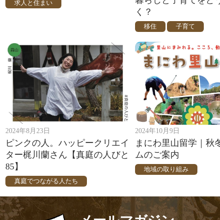
求人と住まい
く？
移住
子育て
2024年8月23日
2024年10月9日
ピンクの人。ハッピークリエイ
まにわ里山留学｜秋
ター梶川蘭さん【真庭の人びと
ムのご案内
85】
地域の取り組み
真庭でつながる人たち