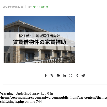
2024年10月20日
|
BY
サイト管理者
Warning
: Undefined array key 0 in
/home/cocomaniwa/cocomaniwa.com/public_html/wp-content/themes
child/single.php
on line
744