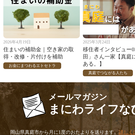
2026年4月19日
2025年3月24日
住まいの補助金｜空き家の取
移住者インタビュー0
得・改修・片付けを補助
田」さん一家【真庭に
ある。】
お金にまつわるエトセトラ
真庭でつながる人たち
メールマガジン
まにわライフな
岡山県真庭市から月に1度のおたよりを送ります。
詳しく