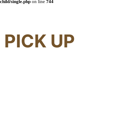
child/single.php
on line
744
PICK UP