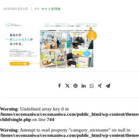
2025年4月23日
|
BY
サイト管理者
Warning
: Undefined array key 0 in
/home/cocomaniwa/cocomaniwa.com/public_html/wp-content/themes
child/single.php
on line
744
Warning
: Attempt to read property "category_nicename" on null in
/home/cocomaniwa/cocomaniwa.com/public_html/wp-content/themes