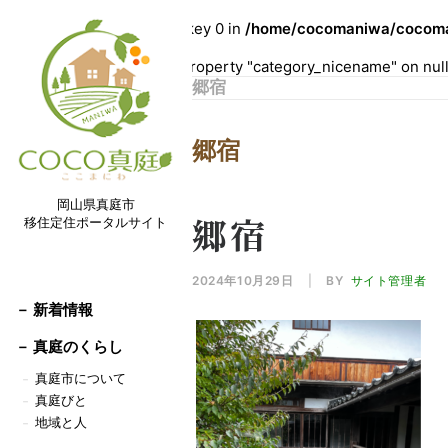
Warning
: Undefined array key 0 in
/home/cocomaniwa/cocoman
Warning
: Attempt to read property "category_nicename" on nul
郷宿
郷宿
岡山県真庭市
郷宿
移住定住ポータルサイト
2024年10月29日
|
BY
サイト管理者
－ 新着情報
－
真庭のくらし
真庭市について
－
真庭びと
－
地域と人
－