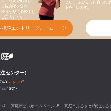
り、起業や地域おこ
とり、1人ひとりに合った
し協力隊を含め、
トを行います。
様々な視点で移住を
ご案内します。
住相談エントリーフォーム
▷
定住センター）
4-3
マップ
44-1037
/
ー
真庭市公式ホームページ
真庭市ふるさと納税(ふる