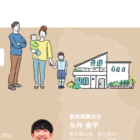
？
新規就農担当
矢作 俊平
東京都出身。持ち前の
に聞き