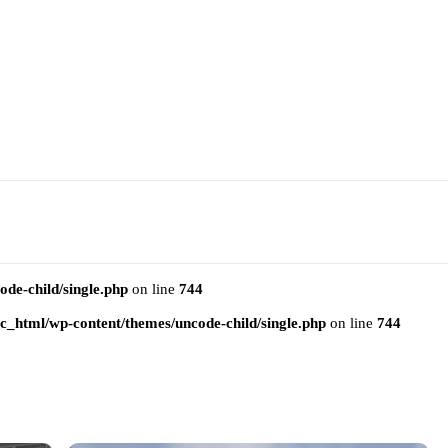
e-child/single.php
on line
744
html/wp-content/themes/uncode-child/single.php
on line
744