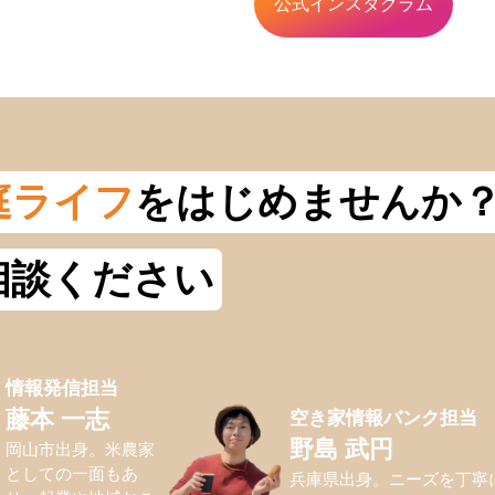
公式インスタグラム
庭ライフ
をはじめませんか
相談ください
情報発信担当
空き家情報バンク担当
藤本 一志
野島 武円
岡山市出身。米農家
としての一面もあ
兵庫県出身。ニーズを丁寧