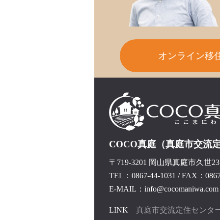
オンライン移
COCO真庭（真庭市交流
〒719-3201 岡山県真庭市久世237
TEL：0867-44-1031
/
FAX：0867-
E-MAIL：info@cocomaniwa.com
LINK
真庭市交流定住センタ