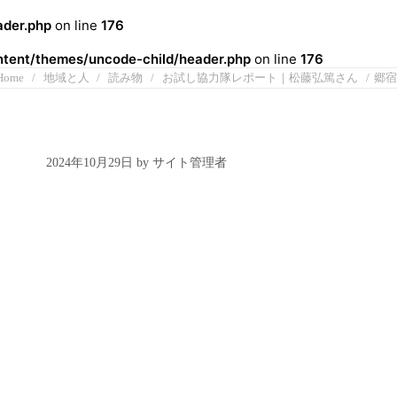
der.php
on line
176
ent/themes/uncode-child/header.php
on line
176
Home
地域と人
読み物
お試し協力隊レポート｜松藤弘篤さん
郷宿
2024年10月29日 by サイト管理者