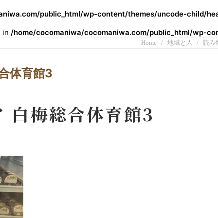
iwa.com/public_html/wp-content/themes/uncode-child/hea
l in
/home/cocomaniwa/cocomaniwa.com/public_html/wp-cont
Home
地域と人
読み
合体育館3
 白梅総合体育館3