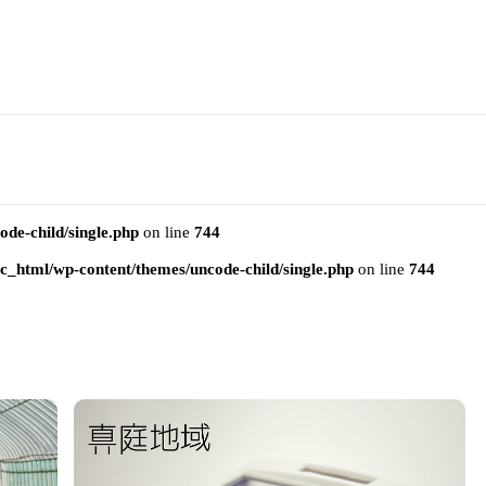
e-child/single.php
on line
744
html/wp-content/themes/uncode-child/single.php
on line
744