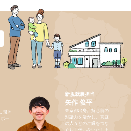
？
新規就農担当
矢作 俊平
東京都出身。持ち前の
に聞き
対話力を活かし、真庭
サポー
の人々とのご縁をつな
ぐお手伝いをいたしま