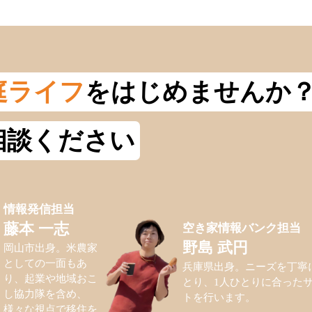
庭ライフ
をはじめませんか
相談ください
情報発信担当
空き家情報バンク担当
藤本 一志
野島 武円
岡山市出身。米農家
としての一面もあ
兵庫県出身。ニーズを丁寧
り、起業や地域おこ
とり、1人ひとりに合った
し協力隊を含め、
トを行います。
様々な視点で移住を