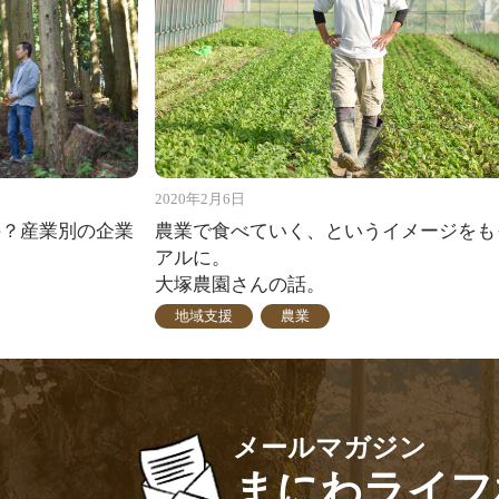
2020年2月6日
の？産業別の企業
農業で食べていく、というイメージをも
アルに。
大塚農園さんの話。
地域支援
農業
メールマガジン
まにわライフ