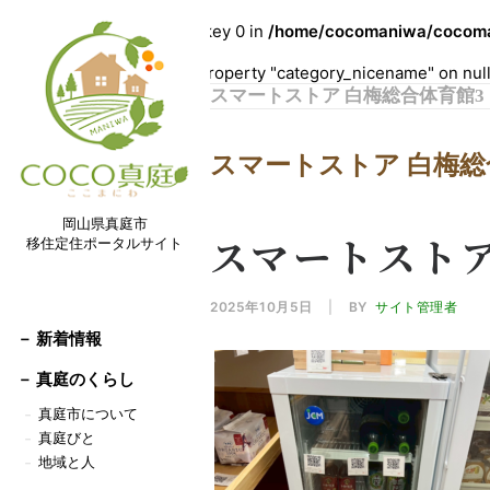
Warning
: Undefined array key 0 in
/home/cocomaniwa/cocoman
Warning
: Attempt to read property "category_nicename" on nul
スマートストア 白梅総合体育館3
スマートストア 白梅総
岡山県真庭市
スマートストア
移住定住ポータルサイト
2025年10月5日
|
BY
サイト管理者
－ 新着情報
－
真庭のくらし
真庭市について
－
真庭びと
－
地域と人
－