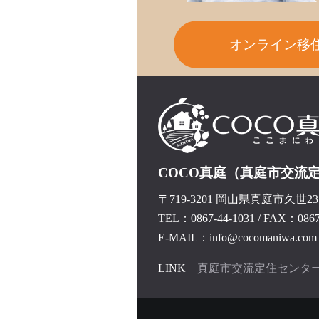
オンライン移
COCO真庭（真庭市交流
〒719-3201 岡山県真庭市久世237
TEL：0867-44-1031
/
FAX：0867-
E-MAIL：info@cocomaniwa.com
LINK
真庭市交流定住センタ