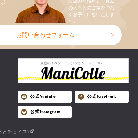
対話力を活かし、真庭
サポー
の人々とのご縁をつな
ぐお手伝いをいたしま
す。
お問い合わせフォーム
▷
公式Youtube
公式Facebook
公式Instagram
さとチョイス)