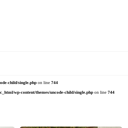
e-child/single.php
on line
744
html/wp-content/themes/uncode-child/single.php
on line
744