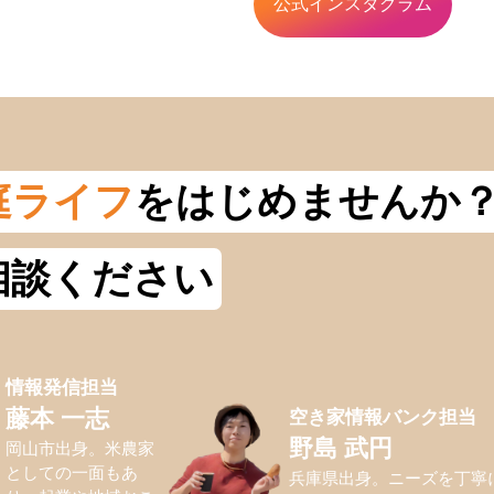
公式インスタグラム
庭ライフ
をはじめませんか
相談ください
情報発信担当
空き家情報バンク担当
藤本 一志
野島 武円
岡山市出身。米農家
としての一面もあ
兵庫県出身。ニーズを丁寧