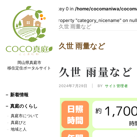
Warning
: Undefined array key 0 in
/home/cocomaniwa/cocoman
Warning
: Attempt to read property "category_nicename" on nul
久世 雨量など
久世 雨量など
岡山県真庭市
久世 雨量など
移住定住ポータルサイト
2024年7月29日
|
BY
サイト管理者
－ 新着情報
－
真庭のくらし
真庭市について
－
真庭びと
－
地域と人
－