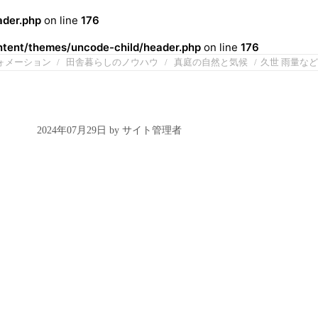
der.php
on line
176
ent/themes/uncode-child/header.php
on line
176
ォメーション
田舎暮らしのノウハウ
真庭の自然と気候
久世 雨量など
2024年07月29日 by サイト管理者