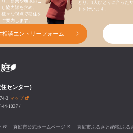
り、起業や地域おこ
とり、1人ひとりに合った
し協力隊を含め、
トを行います。
様々な視点で移住を
ご案内します。
住相談エントリーフォーム
▷
定住センター）
4-3
マップ
44-1037
/
ー
真庭市公式ホームページ
真庭市ふるさと納税(ふる