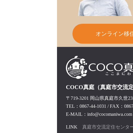
オンライン移
COCO真庭（真庭市交流
〒719-3201 岡山県真庭市久世237
TEL：0867-44-1031
/
FAX：0867-
E-MAIL：info@cocomaniwa.com
LINK
真庭市交流定住センタ