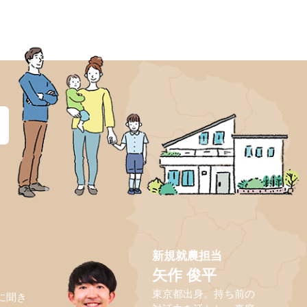
？
新規就農担当
矢作 俊平
東京都出身。持ち前の
に聞き