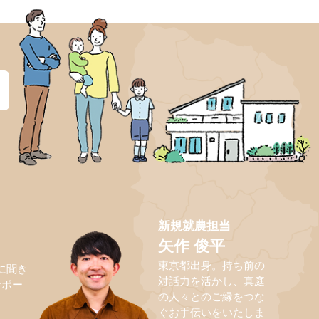
？
新規就農担当
矢作 俊平
東京都出身。持ち前の
に聞き
対話力を活かし、真庭
サポー
の人々とのご縁をつな
ぐお手伝いをいたしま