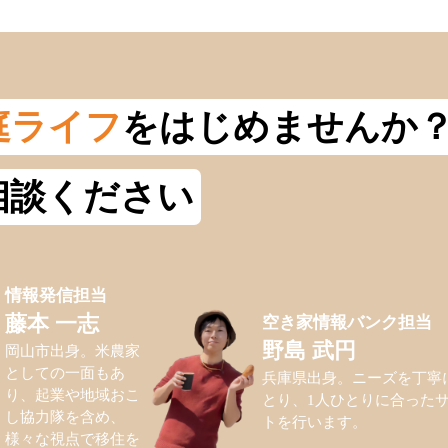
庭ライフ
をはじめませんか
相談ください
情報発信担当
空き家情報バンク担当
藤本 一志
野島 武円
岡山市出身。米農家
としての一面もあ
兵庫県出身。ニーズを丁寧
り、起業や地域おこ
とり、1人ひとりに合った
し協力隊を含め、
トを行います。
様々な視点で移住を