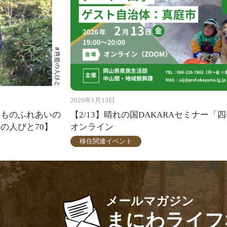
2026年1月13日
きものふれあいの
【2/13】晴れの国DAKARAセミナー「
の人びと70】
オンライン
移住関連イベント
メールマガジン
まにわライフ