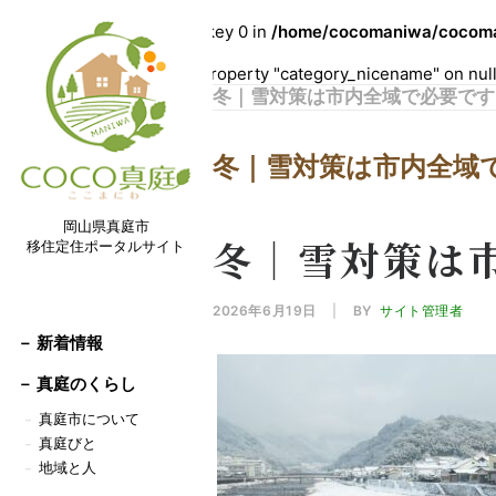
Warning
: Undefined array key 0 in
/home/cocomaniwa/cocoman
Warning
: Attempt to read property "category_nicename" on nul
冬｜雪対策は市内全域で必要です
冬｜雪対策は市内全域
岡山県真庭市
冬｜雪対策は
移住定住ポータルサイト
2026年6月19日
|
BY
サイト管理者
－ 新着情報
－
真庭のくらし
真庭市について
－
真庭びと
－
地域と人
－