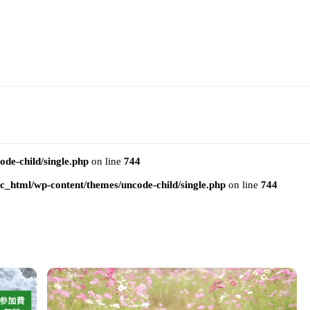
e-child/single.php
on line
744
html/wp-content/themes/uncode-child/single.php
on line
744