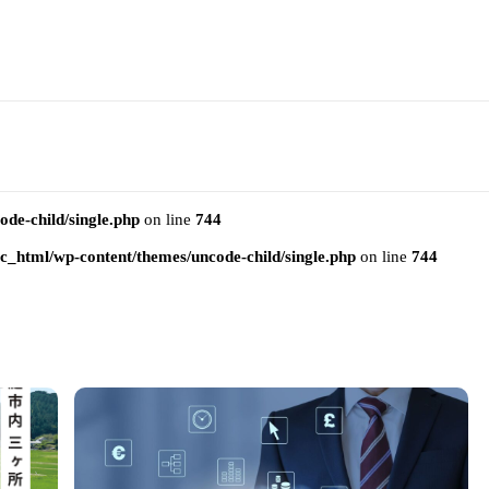
e-child/single.php
on line
744
html/wp-content/themes/uncode-child/single.php
on line
744