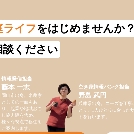
庭ライフ
をはじめませんか
相談ください
情報発信担当
空き家情報バンク担当
藤本 一志
野島 武円
岡山市出身。米農家
としての一面もあ
兵庫県出身。ニーズを丁寧
り、起業や地域おこ
とり、1人ひとりに合った
し協力隊を含め、
トを行います。
様々な視点で移住を
ご案内します。