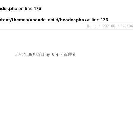
der.php
on line
176
ent/themes/uncode-child/header.php
on line
176
Home
202106
202106
2021年06月09日 by サイト管理者