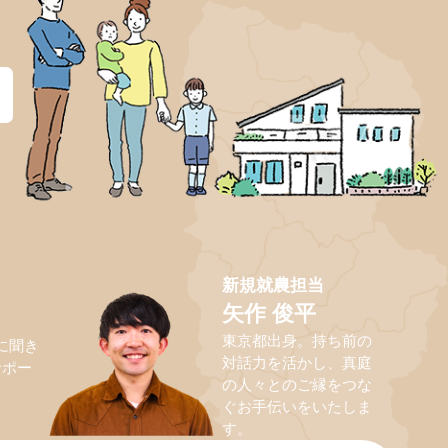
？
新規就農担当
矢作 俊平
東京都出身。持ち前の
に聞き
対話力を活かし、真庭
サポー
の人々とのご縁をつな
ぐお手伝いをいたしま
す。