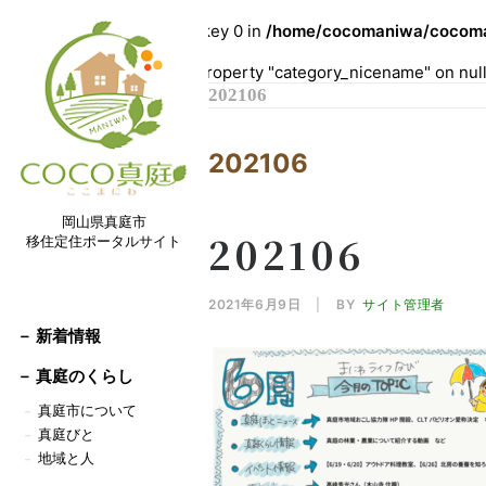
Warning
: Undefined array key 0 in
/home/cocomaniwa/cocoman
Warning
: Attempt to read property "category_nicename" on nul
202106
202106
岡山県真庭市
202106
移住定住ポータルサイト
2021年6月9日
|
BY
サイト管理者
－ 新着情報
－
真庭のくらし
真庭市について
－
真庭びと
－
地域と人
－