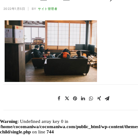
2022年1月5日
|
BY
サイト管理者
Warning
: Undefined array key 0 in
/home/cocomaniwa/cocomaniwa.com/public_html/wp-content/themes
child/single.php
on line
744