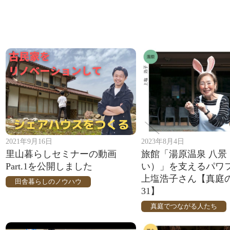
2021年9月16日
2023年8月4日
里山暮らしセミナーの動画
旅館「湯原温泉 八景
Part.1を公開しました
い）」を支えるパワ
上塩浩子さん【真庭
田舎暮らしのノウハウ
31】
真庭でつながる人たち