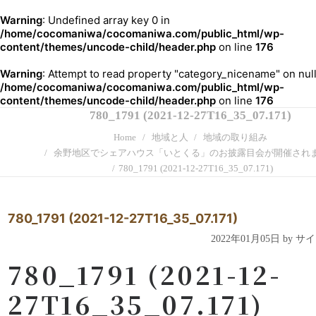
Warning
: Undefined array key 0 in
/home/cocomaniwa/cocomaniwa.com/public_html/wp-
content/themes/uncode-child/header.php
on line
176
Warning
: Attempt to read property "category_nicename" on null
/home/cocomaniwa/cocomaniwa.com/public_html/wp-
content/themes/uncode-child/header.php
on line
176
780_1791 (2021-12-27T16_35_07.171)
Home
地域と人
地域の取り組み
余野地区でシェアハウス「いとくる」のお披露目会が開催され
780_1791 (2021-12-27T16_35_07.171)
780_1791 (2021-12-27T16_35_07.171)
2022年01月05日 by 
780_1791 (2021-12-
27T16_35_07.171)