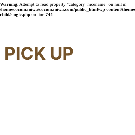
Warning
: Attempt to read property "category_nicename" on null in
/home/cocomaniwa/cocomaniwa.com/public_html/wp-content/themes
child/single.php
on line
744
PICK UP